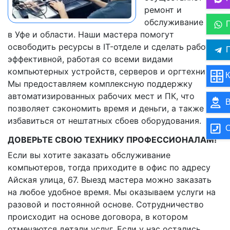
ремонт и
обслуживание ПК
в Уфе и области. Наши мастера помогут
освободить ресурсы в IT-отделе и сделать работу
П
эффективной, работая со всеми видами
компьютерных устройств, серверов и оргтехники.
К
Мы предоставляем комплексную поддержку
автоматизированных рабочих мест и ПК, что
В
позволяет сэкономить время и деньги, а также
избавиться от нештатных сбоев оборудования.
О
ДОВЕРЬТЕ СВОЮ ТЕХНИКУ ПРОФЕССИОНАЛАМ!
Если вы хотите заказать обслуживание
компьютеров, тогда приходите в офис по адресу
Айская улица, 67. Выезд мастера можно заказать
на любое удобное время. Мы оказываем услуги на
разовой и постоянной основе. Сотрудничество
происходит на основе договора, в котором
отмечаются детали услуг. Если у нас остались