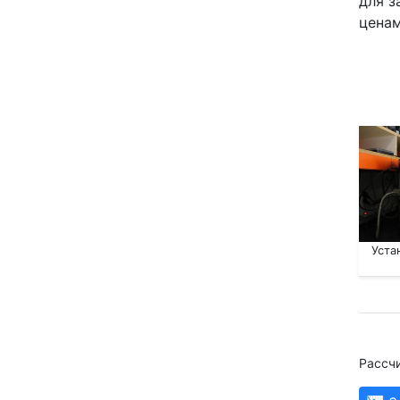
для з
ценам
Уста
Рассчи