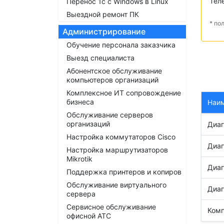
Тел
Перенос 1с с Windows в Linux
Выездной ремонт ПК
* по
Администрирование
Обучение персонала заказчика
Выезд специалиста
Абонентское обслуживание
компьютеров организаций
Комплексное ИТ сопровождение
бизнеса
Наи
Обслуживание серверов
организаций
Диаг
Настройка коммутаторов Cisco
Диаг
Настройка маршрутизаторов
Mikrotik
Диаг
Поддержка принтеров и копиров
Обслуживание виртуального
Диаг
сервера
Сервисное обслуживание
Комп
офисной АТС