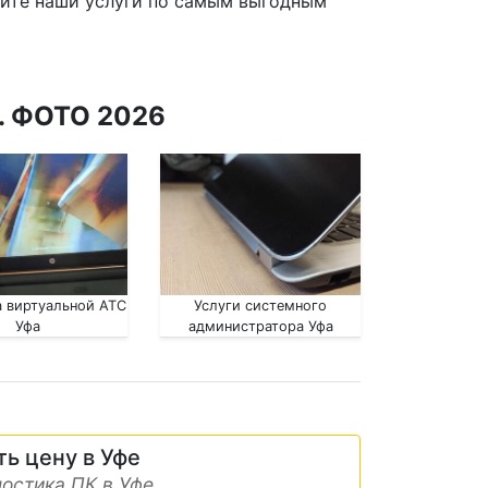
жите наши услуги по самым выгодным
. ФОТО 2026
 виртуальной АТС
Услуги системного
Уфа
администратора Уфа
ть цену в Уфе
остика ПК в Уфе