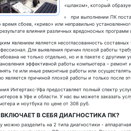
«шлаком», который образуе
при выполнении ПК поста
о время сбоев, «криво» или неправильно установленно
 результате влияния различных вредоносных программ 
ким явлением является несогласованность составных ч
фессионал. Для выявления причин плохой работы требу
ебована не только отдельно, но и в пакете с другими 
ановления эффективной работы компьютера – ремонт и
нять те или иные ремонтные работы или осуществлять
о является причиной плохой работы и только после э
ния Интертакс-Уфа предоставляет полный спектр услу
ютеров в Уфе и области. У нас вы можете заказать ус
ютера и ноутбука по цене от 308 руб.
 ВКЛЮЧАЕТ В СЕБЯ ДИАГНОСТИКА ПК?
у можно разделить на 2 типа диагностики - аппаратна