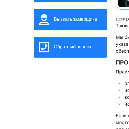
центр
Вызвать замерщика
Также
Мы бы
указа
Обратный звонок
обесп
ПРО
Преим
о
и
в
и
Если 
месте