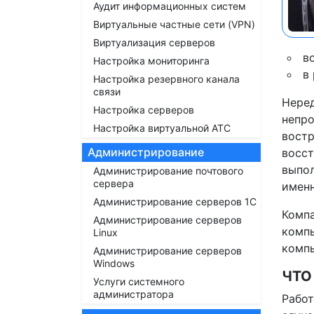
Аудит информационных систем
Виртуальные частные сети (VPN)
Виртуализация серверов
в
Настройка мониторинга
в
Настройка резервного канала
связи
Неред
Настройка серверов
непро
Настройка виртуальной АТС
востр
Администрирование
восст
выпол
Администрирование почтового
сервера
именн
Администрирование серверов 1С
Компа
Администрирование серверов
компь
Linux
компь
Администрирование серверов
Windows
ЧТО
Услуги системного
администратора
Работ