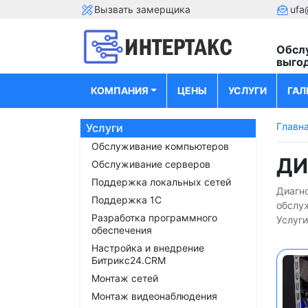
Вызвать замерщика
ufa
Обсл
выго
КОМПАНИЯ
ЦЕНЫ
УСЛУГИ
ГАЛ
Главн
Услуги
Обслуживание компьютеров
ДИ
Обслуживание серверов
Поддержка локальных сетей
Диагно
Поддержка 1С
обслу
Разработка программного
Услуги
обеспечения
Настройка и внедрение
Битрикс24.CRM
Монтаж сетей
Монтаж видеонаблюдения