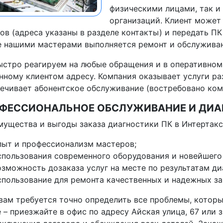
физическими лицами, так и
организаций. Клиент может
ов (адреса указаны в разделе контакты) и передать П
 нашими мастерами выполняется ремонт и обслуживан
стро реагируем на любые обращения и в оперативном
нному клиентом адресу. Компания оказывает услуги ра
ечивает абонентское обслуживание (востребовано ком
ФЕССИОНАЛЬНОЕ ОБСЛУЖИВАНИЕ И ДИАГ
ущества и выгоды заказа диагностики ПК в Интертакс
пыт и профессионализм мастеров;
спользования современного оборудования и новейшего
озможность дозаказа услуг на месте по результатам ди
спользование для ремонта качественных и надежных за
вам требуется точно определить все проблемы, которы
 – приезжайте в офис по адресу Айская улица, 67 или 