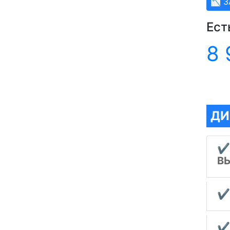
📉 
Ест
8 
ДИ
✔
В
✔
✔