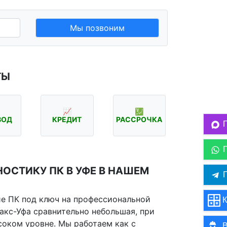
Мы позвоним
ТЫ
📈
💹
ВОД
КРЕДИТ
РАССРОЧКА
ОСТИКУ ПК В УФЕ В НАШЕМ
П
е ПК под ключ на профессиональной
К
такс-Уфа сравнительно небольшая, при
соком уровне. Мы работаем как с
В