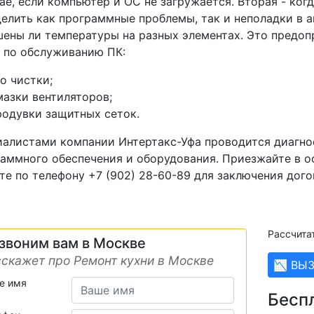
ае, если компьютер и ОС не загружается. Вторая - ког
елить как программные проблемы, так и неполадки в а
ены ли температуры на разных элементах. Это предо
 по обслуживанию ПК:
го чистки;
мазки вентиляторов;
родувки защитных сеток.
алистами компании Интертакс-Уфа проводится диагно
аммного обеспечения и оборудования. Приезжайте в оф
те по телефону +7 (902) 28-60-89 для заключения дого
Рассчита
звоним вам в Москве
скажет про Ремонт кухни в Москве
📉 ВЫ
е имя
Бесп