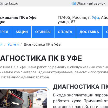
@intertax.ru
Обратный звонок
уживание ПК в Уфе
117405, Россия, г.
Уфа
, Ай
дно
улица, 67
ЕРЕЯ
АКЦИИ
ОТЗЫВЫ
ОПЛАТА
ДОСТАВКА
ая
Услуги
Диагностика ПК в Уфе
АГНОСТИКА ПК В УФЕ
стика ПК в Уфе. Цена работ по ремонту и обслуживанию компьют
живание компьютеров. Администрирование, ремонт и обслуживан
 системного администратора.
ДИАГНОСТИКА ПК
В ходе эксплуатации персо
работать хуже. Причиной эт
составных частей, но и за