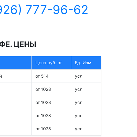
926) 777-96-62
ФЕ. ЦЕНЫ
Цена руб. от
Ед. Изм.
й
от 514
усл
от 1028
усл
от 1028
усл
от 1028
усл
от 1028
усл