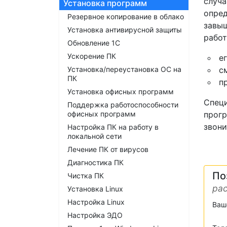
случа
Установка программ
опред
Резервное копирование в облако
завыш
Установка антивирусной защиты
работ
Обновление 1С
Ускорение ПК
е
Установка/переустановка ОС на
с
ПК
п
Установка офисных программ
Специ
Поддержка работоспособности
офисных программ
прогр
звони
Настройка ПК на работу в
локальной сети
Лечение ПК от вирусов
Диагностика ПК
По
Чистка ПК
рас
Установка Linux
Настройка Linux
Ваш
Настройка ЭДО