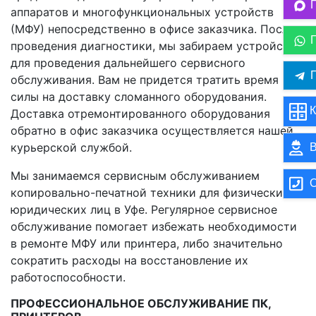
аппаратов и многофункциональных устройств
(МФУ) непосредственно в офисе заказчика. После
проведения диагностики, мы забираем устройство
для проведения дальнейшего сервисного
П
обслуживания. Вам не придется тратить время и
силы на доставку сломанного оборудования.
К
Доставка отремонтированного оборудования
обратно в офис заказчика осуществляется нашей
курьерской службой.
В
Мы занимаемся сервисным обслуживанием
О
копировально-печатной техники для физических и
юридических лиц в Уфе. Регулярное сервисное
обслуживание помогает избежать необходимости
в ремонте МФУ или принтера, либо значительно
сократить расходы на восстановление их
работоспособности.
ПРОФЕССИОНАЛЬНОЕ ОБСЛУЖИВАНИЕ ПК,