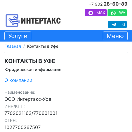
28-60-89
+7 902
MAX
WA
TG
Услуги
Меню
Главная
Контакты в Уфе
КОНТАКТЫ В УФЕ
Юридическая информация
О компании
Наименование:
ООО Интертакс-Уфа
ИНН/КПП:
7702021163/770601001
ОГРН:
1027700367507