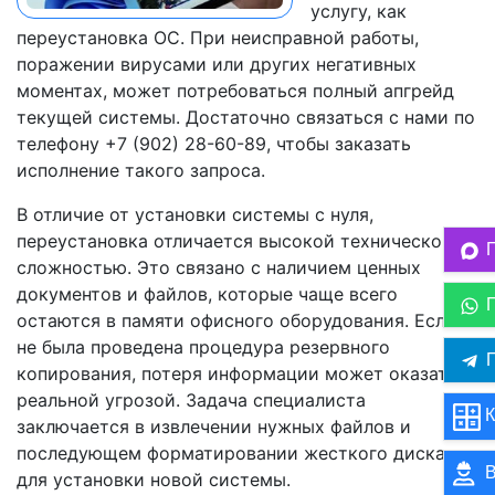
услугу, как
переустановка ОС. При неисправной работы,
поражении вирусами или других негативных
моментах, может потребоваться полный апгрейд
текущей системы. Достаточно связаться с нами по
телефону +7 (902) 28-60-89, чтобы заказать
исполнение такого запроса.
В отличие от установки системы с нуля,
переустановка отличается высокой технической
сложностью. Это связано с наличием ценных
документов и файлов, которые чаще всего
остаются в памяти офисного оборудования. Если
не была проведена процедура резервного
П
копирования, потеря информации может оказаться
реальной угрозой. Задача специалиста
К
заключается в извлечении нужных файлов и
последующем форматировании жесткого диска,
В
для установки новой системы.