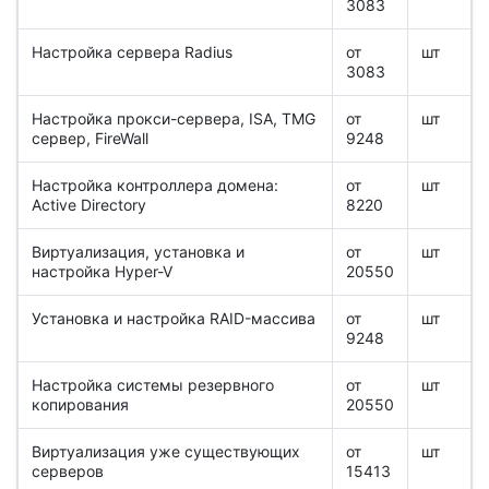
3083
Настройка сервера Radius
от
шт
3083
Настройка прокси-сервера, ISA, TMG
от
шт
сервер, FireWall
9248
Настройка контроллера домена:
от
шт
Active Directory
8220
Виртуализация, установка и
от
шт
настройка Hyper-V
20550
Установка и настройка RAID-массива
от
шт
9248
Настройка системы резервного
от
шт
копирования
20550
Виртуализация уже существующих
от
шт
серверов
15413