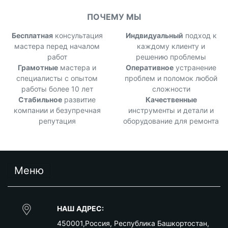
ПОЧЕМУ МЫ
Бесплатная
консультация
Индвидуальный
подход к
мастера перед началом
каждому клиенту и
работ
решению проблемы
Грамотные
мастера и
Оперативное
устранение
специалисты с опытом
проблем и поломок любой
работы более 10 лет
сложности
Стабильное
развитие
Качественные
компании и безупречная
инструменты и детали и
репутация
оборудование для ремонта
Меню
НАШ АДРЕС:
450001
,
Россия
,
Республика Башкортостан
,